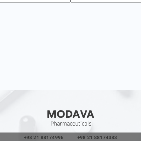
+98 21 88174996
+98 21 88174383