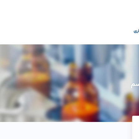
ری
سم